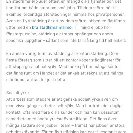
En städfirma erbjuder oftast en mängd olika tjänster och det
handlar om både stora om små jobb. Till dom större hör till
exempel ordentliga storstädningar hemma hos privatpersoner.
Även en flyttstädning är ett av dom större jobben en flyttfirma
utför med en
bra städfirma malmö
. Till mindre jobb hör
fönsterputsning, städning av trappuppgångar och andra
specifika uppgifter – sådant som inte tar så lång tid helt enkelt.
En annan vanlig form av städning är kontorsstädning. Dom
flesta företag som sitter på ett kontor köper städtjänster för
att slippa göra jobbet själv. Med tanke på hur många kontor
det finns runt om i landet är det enkelt att räkna ut att många
städfirmor anlitas för just detta.
Socialt yrke
Att arbeta som städare är ett ganska socialt yrke även om
man vissa gånger arbetar helt själv. Man har trots det dagligt
kontakt, ofta med flera olika kunder och man kan dessutom
samarbeta med andra yrkesutövare ibland. Det finns även
många städare som jobbar i team – främst när jobben är stora
och tidskrävande. För en flyttstädning kan det till exempel vara