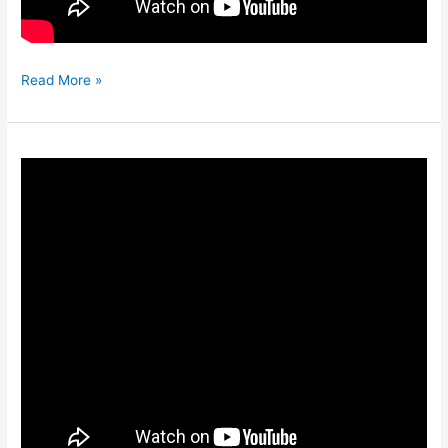
-:
Read More »
Städtips
:-