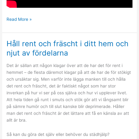
Read More »
Håll rent och fräscht i ditt hem och
njut av fördelarna
Det är sällan att någon klagar över att de har det för rent i
hemmet – de flesta däremot klagar på att de har de för stökigt
och ursäktar sig. Men varför inte lägga manken till och hålla
det rent och fräscht, det är faktiskt något som har stor
inverkan på hur vi ser på oss själva och hur vi upplever livet.
Att hela tiden gå runt i smuts och stök gör att vi långsamt blir
på sämre humör och till slut kanske blir deprimerade. Håller
man det rent och fräscht är det lättare att få en känsla av att
allt är bra.
Så kan du göra det själv eller behöver du städhjälp?