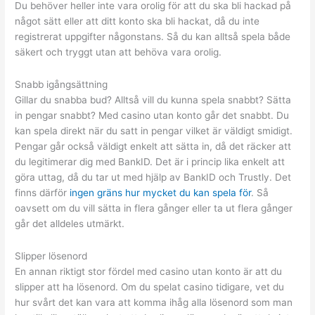
Du behöver heller inte vara orolig för att du ska bli hackad på
något sätt eller att ditt konto ska bli hackat, då du inte
registrerat uppgifter någonstans. Så du kan alltså spela både
säkert och tryggt utan att behöva vara orolig.
Snabb igångsättning
Gillar du snabba bud? Alltså vill du kunna spela snabbt? Sätta
in pengar snabbt? Med casino utan konto går det snabbt. Du
kan spela direkt när du satt in pengar vilket är väldigt smidigt.
Pengar går också väldigt enkelt att sätta in, då det räcker att
du legitimerar dig med BankID. Det är i princip lika enkelt att
göra uttag, då du tar ut med hjälp av BankID och Trustly. Det
finns därför
ingen gräns hur mycket du kan spela för
. Så
oavsett om du vill sätta in flera gånger eller ta ut flera gånger
går det alldeles utmärkt.
Slipper lösenord
En annan riktigt stor fördel med casino utan konto är att du
slipper att ha lösenord. Om du spelat casino tidigare, vet du
hur svårt det kan vara att komma ihåg alla lösenord som man