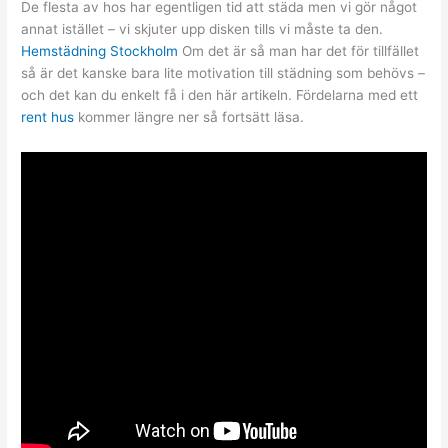
De flesta av hos har egentligen tid att städa men vi gör något
annat istället – vi skjuter upp disken tills vi måste ta den.
Hemstädning Stockholm
Om det är så man har det för tillfället
så är det kanske bara lite motivation till städning som behövs –
och det kan du enkelt få i den här artikeln. Fördelarna med ett
rent hus
kommer längre ner så fortsätt läsa.