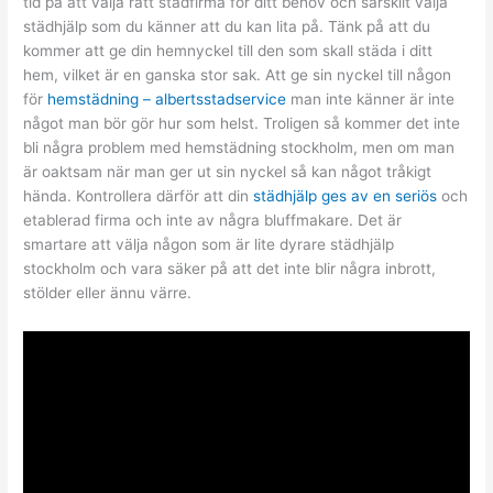
tid på att välja rätt städfirma för ditt behov och särskilt välja
städhjälp som du känner att du kan lita på. Tänk på att du
kommer att ge din hemnyckel till den som skall städa i ditt
hem, vilket är en ganska stor sak. Att ge sin nyckel till någon
för
hemstädning – albertsstadservice
man inte känner är inte
något man bör gör hur som helst. Troligen så kommer det inte
bli några problem med hemstädning stockholm, men om man
är oaktsam när man ger ut sin nyckel så kan något tråkigt
hända. Kontrollera därför att din
städhjälp ges av en seriös
och
etablerad firma och inte av några bluffmakare. Det är
smartare att välja någon som är lite dyrare städhjälp
stockholm och vara säker på att det inte blir några inbrott,
stölder eller ännu värre.