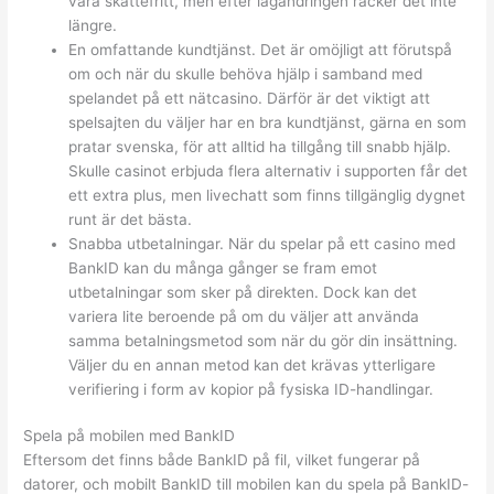
vara skattefritt, men efter lagändringen räcker det inte
längre.
En omfattande kundtjänst. Det är omöjligt att förutspå
om och när du skulle behöva hjälp i samband med
spelandet på ett nätcasino. Därför är det viktigt att
spelsajten du väljer har en bra kundtjänst, gärna en som
pratar svenska, för att alltid ha tillgång till snabb hjälp.
Skulle casinot erbjuda flera alternativ i supporten får det
ett extra plus, men livechatt som finns tillgänglig dygnet
runt är det bästa.
Snabba utbetalningar. När du spelar på ett casino med
BankID kan du många gånger se fram emot
utbetalningar som sker på direkten. Dock kan det
variera lite beroende på om du väljer att använda
samma betalningsmetod som när du gör din insättning.
Väljer du en annan metod kan det krävas ytterligare
verifiering i form av kopior på fysiska ID-handlingar.
Spela på mobilen med BankID
Eftersom det finns både BankID på fil, vilket fungerar på
datorer, och mobilt BankID till mobilen kan du spela på BankID-