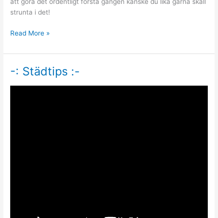
att göra det ordentligt första gången kanske du lika gärna skall
strunta i det!
Om
Read More »
du
behöver
städhjälp
-: Städtips :-
titta
hit!