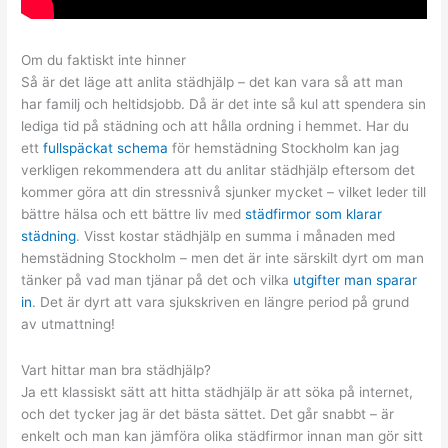
Om du faktiskt inte hinner
Så är det läge att anlita städhjälp – det kan vara så att man
har familj och heltidsjobb. Då är det inte så kul att spendera sin
lediga tid på städning och att hålla ordning i hemmet. Har du
ett
fullspäckat schema
för hemstädning Stockholm kan jag
verkligen rekommendera att du anlitar städhjälp eftersom det
kommer göra att din stressnivå sjunker mycket – vilket leder till
bättre hälsa och ett bättre liv med
städfirmor som klarar
städning
. Visst kostar städhjälp en summa i månaden med
hemstädning Stockholm – men det är inte särskilt dyrt om man
tänker på vad man tjänar på det och vilka
utgifter man sparar
in
. Det är dyrt att vara sjukskriven en längre period på grund
av utmattning!
Vart hittar man bra städhjälp?
Ja ett klassiskt sätt att hitta städhjälp är att söka på internet,
och det tycker jag är det bästa sättet. Det går snabbt – är
enkelt och man kan jämföra olika städfirmor innan man gör sitt