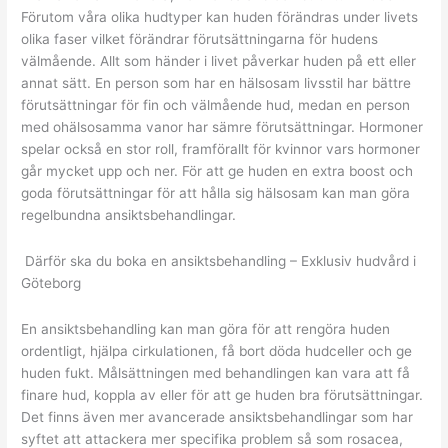
Förutom våra olika hudtyper kan huden förändras under livets
olika faser vilket förändrar förutsättningarna för hudens
välmående. Allt som händer i livet påverkar huden på ett eller
annat sätt. En person som har en hälsosam livsstil har bättre
förutsättningar för fin och välmående hud, medan en person
med ohälsosamma vanor har sämre förutsättningar. Hormoner
spelar också en stor roll, framförallt för kvinnor vars hormoner
går mycket upp och ner. För att ge huden en extra boost och
goda förutsättningar för att hålla sig hälsosam kan man göra
regelbundna ansiktsbehandlingar.
Därför ska du boka en ansiktsbehandling
– Exklusiv hudvård i
Göteborg
En ansiktsbehandling kan man göra för att rengöra huden
ordentligt, hjälpa cirkulationen, få bort döda hudceller och ge
huden fukt. Målsättningen med behandlingen kan vara att få
finare hud, koppla av eller för att ge huden bra förutsättningar.
Det finns även mer avancerade ansiktsbehandlingar som har
syftet att attackera mer specifika problem så som rosacea,