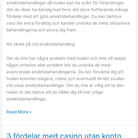
ansiktsbehandlingar då huden kan ha svårt för förändringar.
Om du råkar ha känslig hud finns det dock fortfarande många
fördelar med att göra ansiktsbehandlingar. Du kan behöva
vara lite extra försiktig och kanske undvika de mest slitsamma
behandlingarna och prova dig fram.
Att tänka på vid ansiktsbehandling
Om du inte har några problem med huden och inte vill skapa
någon irritation eller problem bör du undvika de mest
avancerade ansiktsbehandlingarna. Du bör förvänta dig att
huden kommer reagera, rodna och eventuellt bli lätt svullen
vid vissa ansiktsbehandlingar. Om du inte är villig att ta den
risken är det bättre att du håller dig till mer ytliga
ansiktsbehandlingar.
Syftet
Read More »
med
att
boka
3 fördelar med casino utan konto