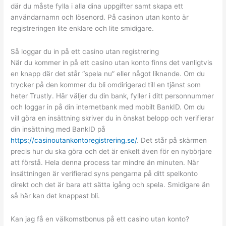
där du måste fylla i alla dina uppgifter samt skapa ett
användarnamn och lösenord. På casinon utan konto är
registreringen lite enklare och lite smidigare.
Så loggar du in på ett casino utan registrering
När du kommer in på ett casino utan konto finns det vanligtvis
en knapp där det står “spela nu” eller något liknande. Om du
trycker på den kommer du bli omdirigerad till en tjänst som
heter Trustly. Här väljer du din bank, fyller i ditt personnummer
och loggar in på din internetbank med mobilt BankID. Om du
vill göra en insättning skriver du in önskat belopp och verifierar
din insättning med BankID på
https://casinoutankontoregistrering.se/
. Det står på skärmen
precis hur du ska göra och det är enkelt även för en nybörjare
att förstå. Hela denna process tar mindre än minuten. När
insättningen är verifierad syns pengarna på ditt spelkonto
direkt och det är bara att sätta igång och spela. Smidigare än
så här kan det knappast bli.
Kan jag få en välkomstbonus på ett casino utan konto?