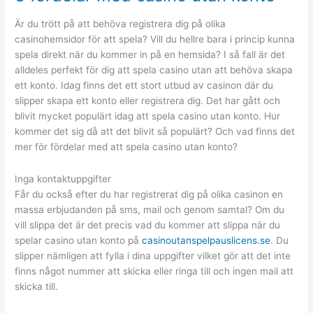
ansiktsbehandling
Är du trött på att behöva registrera dig på olika
casinohemsidor för att spela? Vill du hellre bara i princip kunna
spela direkt när du kommer in på en hemsida? I så fall är det
alldeles perfekt för dig att spela casino utan att behöva skapa
ett konto. Idag finns det ett stort utbud av casinon där du
slipper skapa ett konto eller registrera dig. Det har gått och
blivit mycket populärt idag att spela casino utan konto. Hur
kommer det sig då att det blivit så populärt? Och vad finns det
mer för fördelar med att spela casino utan konto?
Inga kontaktuppgifter
Får du också efter du har registrerat dig på olika casinon en
massa erbjudanden på sms, mail och genom samtal? Om du
vill slippa det är det precis vad du kommer att slippa när du
spelar casino utan konto på
casinoutanspelpauslicens.se
. Du
slipper nämligen att fylla i dina uppgifter vilket gör att det inte
finns något nummer att skicka eller ringa till och ingen mail att
skicka till.